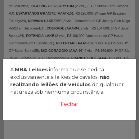
de Bela Vista),
BLAZING OF GLORY FJM
(2 vits., 1º GP Stud AC em Campos-
RJ),
ESPARTANOS GRANITE
(
AAAT-101
, R$ 190.000, 2º lugar GP Brazilian
Futurity/24),
NIRVANA LAKE PMP
(3 vits., Vencedora do GP Jockey Club Nego
Vel/23 em Jacobina-BA),
COURAGE
(
AAA-94
, 2 vits., R$ 104.000, 1º GP Super
Speed/24),
POTENCIA LAKE
(2 vits., R$ 100.000, Vencedora do GP Haras
Germano/24 em Custódia-PE),
NEFERTARI
(
AAAT-102
, 3 vits. R$ 175.500, 1º
GP Super Sprint/25),
MIO CORAGGIO
(
AAA-97
, 4 vits., R$ 160.900, 1º GP São
Paulo-I Tríplice/25, 3º GP Megarace/25),
GRANITE SOUL
(
AAA-98
, 3 vits., R$
235.800, 1º GP Brasil-II Triplice),
RAVI GRANITE JQM
(3 vits. na Fronteira, R$
A
MBA Leilões
informa que se dedica
111.100, 1º GP MS Horse Show-II Tríplice MSGprix),
TARADA LAKE HWS
exclusivamente a leilões de cavalos,
não
(
Reyna de La Recta 2025 no Paraguai
, Recordista da raia de Bela Vista-MS),
realizando leilões de veículos
de qualquer
GRANITE SURPRISE
(
AAA-93
, 2 vits., R$ 77.000),
LISE LAKE HRZ
(2
natureza sob nenhuma circunstância.
vitórias, 1º GP Amigos do Camará-CE),
EXPRESSO LAKE STM
(
AAA-94
, 2
vits. R$ 121.500, 1º GP Super Sprint/26),
DONATELLO LAKE
(2 vits., R$
Fechar
140.000, Vencedor do GP Monte Verde/26 no JCC), etc.