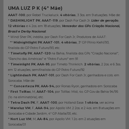
UMA LUZ P K (4º Mãe)
AAAT-100
, por Rebel Truckaluck.
4 vitórias
, 3 3os. em 9 atuações. Mãe de:
*
DASHINLIGHT PK
,
AAAT-119
, por Dash For Cash Jr.
Líder de geração
,
12 vitórias
e 4 2os. em 18 atuações,
Vencedor dos GPs Criação Nacional,
Brasil e Derby Nacional
.
* Wind Sher PK, inédita, por Dash For Cash Jr, Produtora de AAAT:
**
Midnightlight PK
AAAT-101.
4 vitórias
, 3º GP Plínio Kiehl/93,
finalista do GP Potro Futuro/93, etc.
*
Timetofly PK
,
AAAT-120
na Bahia, finalista dos GPs "Criação Nacional",
"Rancho das Américas" e "Potro Futuro" em 91
*
Timeinlight PK
,
AAA-95
, por Timeto Thinkrich.
2 vitórias
, 2 2os. e 6 3os.
em 12 atuações, semifinalista do GP Potro Futuro/92
*
Lightindash PK
,
AAAT-101
, por Dash For Cash Jr, ganhadora e cols. em
Sorocaba. Mãe de:
**
Concerteza PK
,
AAA-94,
por Ronas Ryon, ganhadora em Sorocaba
*
First Tolltac
, M,
AAAT-104
, por Tolltac Mist, 4o.
GP Gov.da Bahia 94/95
(1o. na eliminatória), etc.
*
Tetra Dash PK
, F,
AAAT-100
, por Holland Ease.
1 vitória
, ver acima
*
Mareluz VM
, F,
AAA-94
, por Apollo VM. 2 2os. e 2 4os. em 8 atuações em
Sorocaba e Cidade Jardim, 4º GP Atalla/00, etc.
*
Nort Luz VM
, M,
AA-84
, por Apollo VM. 1 2o. em 2 atuações em
Sorocaba/01