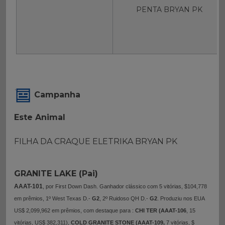
PENTA BRYAN PK
Campanha
Este Animal
FILHA DA CRAQUE ELETRIKA BRYAN PK
GRANITE LAKE (Pai)
AAAT-101
, por First Down Dash.
Ganhador clássico com 5 vitórias, $104,778
em prêmios, 1º West Texas D.-
G2
, 2º Ruidoso QH D.-
G2
. Produziu nos EUA
US$ 2,099,962 em prêmios, com destaque para :
CHI TER (AAAT-106
, 15
vitórias, US$ 382,311),
COLD GRANITE STONE (AAAT-109,
7 vitórias, $