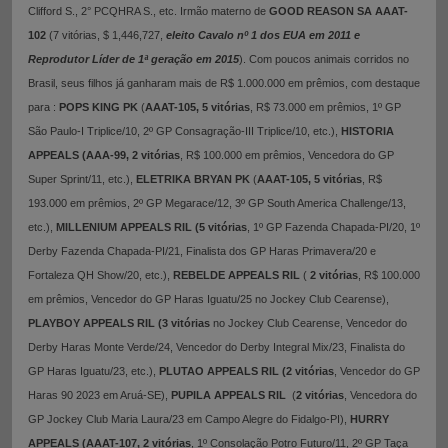
Clifford S., 2° PCQHRA S., etc. Irmão materno de
GOOD REASON SA AAAT-
102
(7 vitórias, $ 1,446,727,
eleito Cavalo nº 1 dos EUA em 2011 e
Reprodutor Líder de 1ª geração em 2015
). Com poucos animais corridos no
Brasil, seus filhos já ganharam mais de R$ 1.000.000 em prêmios, com destaque
para :
POPS KING PK
(
AAAT-105,
5 vitórias
, R$ 73.000 em prêmios, 1º GP
São Paulo-I Triplice/10, 2º GP Consagração-III Triplice/10, etc.),
HISTORIA
APPEALS (AAA-99,
2 vitórias
, R$ 100.000 em prêmios, Vencedora do GP
Super Sprint/11, etc.),
ELETRIKA BRYAN PK
(
AAAT-105,
5 vitórias
, R$
193.000 em prêmios, 2º GP Megarace/12, 3º GP South America Challenge/13,
etc.),
MILLENIUM APPEALS RIL (5 vitórias
, 1º GP Fazenda Chapada-PI/20, 1º
Derby Fazenda Chapada-PI/21, Finalista dos GP Haras Primavera/20 e
Fortaleza QH Show/20, etc.),
REBELDE APPEALS RIL
(
2 vitórias
, R$ 100.000
em prêmios, Vencedor do GP Haras Iguatu/25 no Jockey Club Cearense),
PLAYBOY APPEALS RIL (3 vitórias
no Jockey Club Cearense,
Vencedor do
Derby Haras Monte Verde/24, Vencedor do Derby Integral Mix/23, Finalista do
GP Haras Iguatu/23, etc.),
PLUTAO APPEALS RIL (2 vitórias
, Vencedor do GP
Haras 90 2023 em Aruá-SE),
PUPILA APPEALS RIL
(
2 vitórias
, Vencedora do
GP Jockey Club Maria Laura/23 em Campo Alegre do Fidalgo-PI),
HURRY
APPEALS (AAAT-107,
2 vitórias
, 1º Consolação Potro Futuro/11, 2º GP Taça