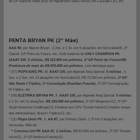
do GP Rancho R&M 2025 no Hipódromo Sítios Novos em Caucaia-CE), etc.
PENTA BRYAN PK (2º Mãe)
AAA-90
, por Blazen Bryan. 2 2os. e 1 3o. em 5 atuações em Sorocaba/05, 2º
Classif. GP Potro do Futuro, etc. Irmã materna de
ONLY CHAMPION PK
(AAAT-105
,
5 vitórias
,
R$ 112.000 em prêmios
,
1º GP Potro do Futuro/08
).
Produtora de mais de R$ 870.000 em prêmios
, com destaque para:
* (07)
POPS KING PK
, M,
AAAT-105
, por Appeals King Special.
5 vitórias
, 5
2os. e 2 3os. em 13 atuações em Sorocaba/10, R$ 73.000 em prêmios,
1º GP
São Paulo-I Triplice, 1º Consolação Brazilian Futurity
, 2º GP Consagração-
III Triplice, etc.
* (09)
ELETRIKA BRYAN PK
, F,
AAAT-105
, por Appeals King Special.
5 vitórias
e 1 2o. em 11 atuações,
R$ 193.000 em prêmios
, 2º GP Megarace/12, 3º GP
South American Challenge/13, Finalista dos GPs Torneio Inicio/12 (melhor tempo
das eliminatórias), Brasil-I Triplice/12, etc.
* (11)
Pippa Dash PK
, F,
AA-87
, por Fishers Dash. 1 2º em 3 atuações em
Sorocaba. Mãe de:
**
Coronna Girl PK AAA-91
.
2 vitórias
, R$ 83.000 em prêmios, 2º GP Torneio
Início/21, 2º GP América Futurity/21