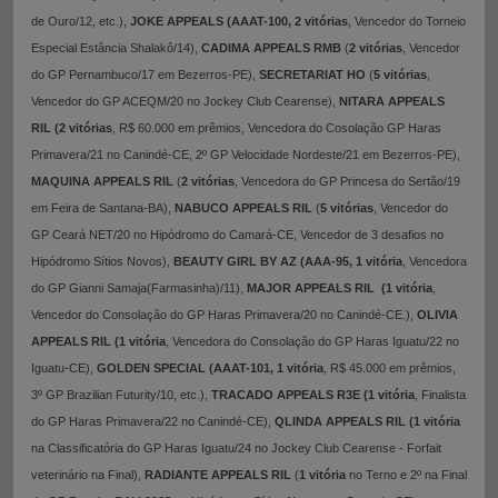
de Ouro/12, etc.),
JOKE APPEALS (AAAT-100,
2 vitórias
, Vencedor do Torneio
Especial Estância Shalakô/14),
CADIMA APPEALS RMB
(
2 vitórias
, Vencedor
do GP Pernambuco/17 em Bezerros-PE),
SECRETARIAT HO
(
5 vitórias
,
Vencedor do GP ACEQM/20 no Jockey Club Cearense),
NITARA APPEALS
RIL (2 vitórias
, R$ 60.000 em prêmios, Vencedora do Cosolação GP Haras
Primavera/21 no Canindé-CE, 2º GP Velocidade Nordeste/21 em Bezerros-PE),
MAQUINA APPEALS RIL
(
2 vitórias
, Vencedora do GP Princesa do Sertão/19
em Feira de Santana-BA),
NABUCO APPEALS RIL
(
5 vitórias
, Vencedor do
GP Ceará NET/20 no Hipódromo do Camará-CE, Vencedor de 3 desafios no
Hipódromo Sítios Novos),
BEAUTY GIRL BY AZ (AAA-95,
1 vitória
, Vencedora
do GP Gianni Samaja(Farmasinha)/11),
MAJOR APPEALS RIL (1 vitória
,
Vencedor do Consolação do GP Haras Primavera/20 no Canindé-CE.),
OLIVIA
APPEALS RIL (1 vitória
, Vencedora do Consolação do GP Haras Iguatu/22 no
Iguatu-CE),
GOLDEN SPECIAL (AAAT-101, 1 vitória
, R$ 45.000 em prêmios,
3º GP Brazilian Futurity/10, etc.),
TRACADO APPEALS R3E (1 vitória
, Finalista
do GP Haras Primavera/22 no Canindé-CE),
QLINDA APPEALS RIL (1 vitória
na Classificatória do GP Haras Iguatu/24 no Jockey Club Cearense - Forfait
veterinário na Final),
RADIANTE APPEALS RIL
(
1 vitória
no Terno e 2º na Final