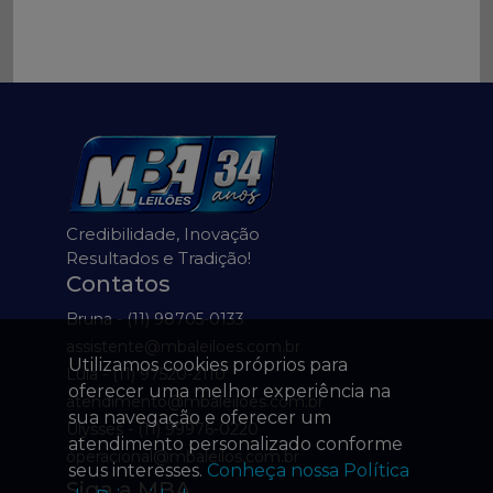
Credibilidade, Inovação
Resultados e Tradição!
Contatos
Bruna - (11) 98705-0133
assistente@mbaleiloes.com.br
Utilizamos cookies próprios para
Lula - (11) 97520-2110
oferecer uma melhor experiência na
atendimento@mbaleiloes.com.br
sua navegação e oferecer um
Ulysses - (11) 99976-0220
atendimento personalizado conforme
operacional@mbaleilos.com.br
seus interesses.
Conheça nossa Política
Siga a MBA