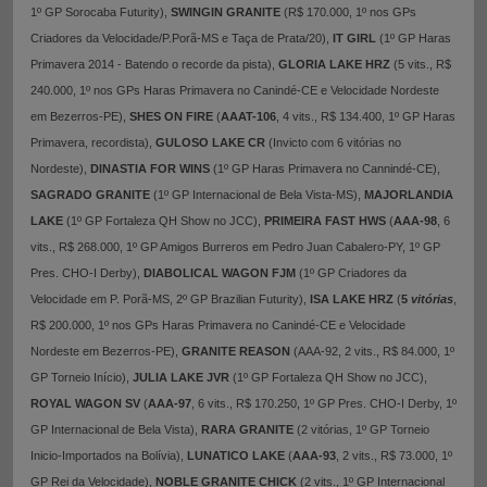
1º GP Sorocaba Futurity),
SWINGIN GRANITE
(R$ 170.000, 1º nos GPs
Criadores da Velocidade/P.Porã-MS e Taça de Prata/20),
IT GIRL
(1º GP Haras
Primavera 2014 - Batendo o recorde da pista),
GLORIA LAKE HRZ
(5 vits., R$
240.000, 1º nos GPs Haras Primavera no Canindé-CE e Velocidade Nordeste
em Bezerros-PE),
SHES ON FIRE
(
AAAT-106
, 4 vits., R$ 134.400, 1º GP Haras
Primavera, recordista),
GULOSO LAKE CR
(Invicto com 6 vitórias no
Nordeste),
DINASTIA FOR WINS
(1º GP Haras Primavera no Cannindé-CE),
SAGRADO GRANITE
(1º GP Internacional de Bela Vista-MS),
MAJORLANDIA
LAKE
(1º GP Fortaleza QH Show no JCC),
PRIMEIRA FAST HWS
(
AAA-98
, 6
vits., R$ 268.000, 1º GP Amigos Burreros em Pedro Juan Cabalero-PY, 1º GP
Pres. CHO-I Derby),
DIABOLICAL WAGON FJM
(1º GP Criadores da
Velocidade em P. Porã-MS, 2º GP Brazilian Futurity),
ISA LAKE HRZ
(
5
vitórias
,
R$ 200.000, 1º nos GPs Haras Primavera no Canindé-CE e Velocidade
Nordeste em Bezerros-PE),
GRANITE REASON
(AAA-92, 2 vits., R$ 84.000, 1º
GP Torneio Início),
JULIA LAKE JVR
(1º GP Fortaleza QH Show no JCC),
ROYAL WAGON SV
(
AAA-97
, 6 vits., R$ 170.250, 1º GP Pres. CHO-I Derby, 1º
GP Internacional de Bela Vista),
RARA GRANITE
(2 vitórias, 1º GP Torneio
Inicio-Importados na Bolívia),
LUNATICO LAKE
(
AAA-93
, 2 vits., R$ 73.000, 1º
GP Rei da Velocidade),
NOBLE GRANITE CHICK
(2 vits., 1º GP Internacional