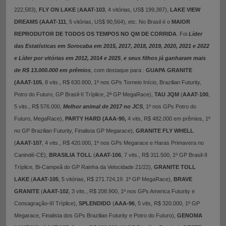
222,583),
FLY ON LAKE
(
AAAT-103
, 4 vitórias, US$ 199,387),
LAKE VIEW
DREAMS (AAAT-111
, 5 vitórias, US$ 90,564), etc. No Brasil é o
MAIOR
REPRODUTOR DE TODOS OS TEMPOS NO QM DE CORRIDA
. Foi
Líder
das Estatísticas em Sorocaba em 2015, 2017, 2018, 2019, 2020, 2021 e 2022
e Líder por vitórias em 2012, 2014 e 2025
,
e seus filhos já ganharam mais
de R$ 13.000.000 em prêmios
, com destaque para :
GUAPA GRANITE
(AAAT-105
, 8 vits., R$ 630.800, 1º nos GPs Torneio Início, Brazilian Futurity,
Potro do Futuro, GP Brasil-II Tríplice, 2ª GP MegaRace),
TAU JQM
(
AAAT-100
,
5 vits., R$ 576.000,
Melhor animal de 2017 no JCS
, 1º nos GPs Potro do
Futuro, MegaRace),
PARTY HARD (AAA-90,
4 vits,
R$ 482.000 em prêmios, 1º
no GP Brazilian Futurity, Finalista GP Megarace),
GRANITE FLY WHELL
(
AAAT-107
, 4 vits., R$ 420.000, 1º nos GPs Megarace e Haras Primavera no
Canindé-CE),
BRASILIA TOLL
(
AAAT-106
, 7 vits., R$ 311.500, 1º GP Brasil-II
Tríplice, Bi-Campeã do GP Rainha da Velocidade 21/22),
GRANITE TOLL
LAKE
(
AAAT-105
, 5 vitórias, R$ 271.724,19. 1º GP MegaRace),
BRAVE
GRANITE
(
AAAT-102
, 3 vits., R$ 208.900, 1º nos GPs America Futurity e
Consagração-III Tríplice),
SPLENDIDO
(
AAA-96
, 5 vits, R$ 320.000, 1º GP
Megarace, Finalista dos GPs Brazilian Futurity e Potro do Futuro),
GENOMA