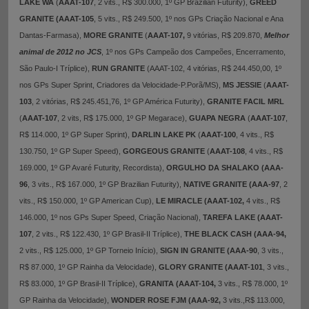
LAKE WA
(
AAAT-107
, 2 vits., R$ 300.000, 1º GP Brazilian Futurity),
GREED
GRANITE (AAAT-105
, 5 vits., R$ 249.500, 1º nos GPs Criação Nacional e Ana
Dantas-Farmasa),
MORE GRANITE
(
AAAT-107,
9 vitórias, R$ 209.870,
Melhor
animal de 2012 no JCS
, 1º nos GPs Campeão dos Campeões, Encerramento,
São Paulo-I Tríplice),
RUN GRANITE
(AAAT-102, 4 vitórias, R$ 244.450,00, 1º
nos GPs Super Sprint, Criadores da Velocidade-P.Porã/MS),
MS JESSIE
(
AAAT-
103
, 2 vitórias, R$ 245.451,76, 1º GP América Futurity),
GRANITE FACIL MRL
(
AAAT-107
, 2 vits, R$ 175.000, 1º GP Megarace),
GUAPA NEGRA
(
AAAT-107
,
R$ 114.000, 1º GP Super Sprint),
DARLIN LAKE PK
(
AAAT-100
, 4 vits., R$
130.750, 1º GP Super Speed),
GORGEOUS GRANITE
(
AAAT-108
, 4 vits., R$
169.000, 1º GP Avaré Futurity, Recordista),
ORGULHO DA SHALAKO (AAA-
96
, 3 vits., R$ 167.000, 1º GP Brazilian Futurity),
NATIVE GRANITE (AAA-97
, 2
vits., R$ 150.000, 1º GP American Cup),
LE MIRACLE (AAAT-102,
4 vits., R$
146.000, 1º nos GPs Super Speed, Criação Nacional),
TAREFA LAKE (AAAT-
107
, 2 vits., R$ 122.430, 1º GP Brasil-II Tríplice),
THE BLACK CASH (AAA-94,
2 vits., R$ 125.000, 1º GP Torneio Início),
SIGN IN GRANITE (AAA-90
, 3 vits.,
R$ 87.000, 1º GP Rainha da Velocidade),
GLORY GRANITE (AAAT-101
, 3 vits.,
R$ 83.000, 1º GP Brasil-II Tríplice),
GRANITA (AAAT-104,
3 vits., R$ 78.000, 1º
GP Rainha da Velocidade),
WONDER ROSE FJM (AAA-92,
3 vits.,R$ 113.000,