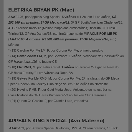
ELETRIKA BRYAN PK (Mãe)
AAAT-105
, por Appeals King Special.
5 vitórias
e 1 2o. em 11 atuações,
R$
193.360 em prêmios
,
2º GP Megarace/12
, 3º GP South American Challenge/13,
4º GP Torneio Inicio/12 (Melhor tempo das eliminatórias), finalista GP Brasil-I
Triplice/12, GP Ana Dantas/15, etc. Irmã materna de
MIRACLE FOR ME PK
(
AAAT-103
,
4 vitórias
,
R$ 501.000 em prêmios
,
1º GP Megarace/18
, etc.).
Mãe de :
* (13) Caroline For Me LM, F, por Corona For Me, primeiro produto
* (14)
Dante Zoom LM
, M, por Shazoom.
1 vitória
,
Vencedor do Consolação do
GP Haras Iguatu/16
no Iguatu-CE
* (18)
Flix RMB
, M, por Teller Cartel.
1 vitória
no Terno e 2º lugar na Final do
GP Bahia Futurity/21 em Várzea da Roça-BA
* (19) Gelves For Me RMB, M, por Corona For Me. 2º na classif. do GP Mega
Speed Race/22 no Jockey Club Nego Vel em 2 atuações no Nordeste.
* (20) Heydhy RMB, F, por Gold Medal Jess.
Acidentou-se na estréia na
Classificatória do GP Haras Primavera/23 no Jockey Club Cearense.
* (24) Queen Of Granite, F, por Granite Lake, ver acima
APPEALS KING SPECIAL (Avô Materno)
AAAT-109
, por Strawfly Special.
6 vitórias, US$ 54,736 em premios, 1° Jack