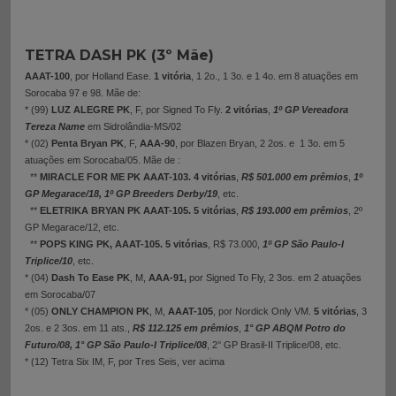
TETRA DASH PK (3º Mãe)
AAAT-100
, por Holland Ease.
1 vitória
, 1 2o., 1 3o. e 1 4o. em 8 atuações em
Sorocaba 97 e 98. Mãe de:
* (99)
LUZ ALEGRE PK
, F, por Signed To Fly.
2 vitórias
,
1º GP Vereadora
Tereza Name
em Sidrolândia-MS/02
* (02)
Penta Bryan PK
, F,
AAA-90
, por Blazen Bryan, 2 2os. e 1 3o. em 5
atuações em Sorocaba/05. Mãe de :
**
MIRACLE FOR ME PK
AAAT-103. 4 vitórias
,
R$ 501.000 em prêmios
,
1º
GP Megarace/18, 1º GP Breeders Derby/19
, etc.
**
ELETRIKA BRYAN PK
AAAT-105. 5 vitórias
,
R$ 193.000 em prêmios
, 2º
GP Megarace/12, etc.
**
POPS KING PK, AAAT-105.
5 vitórias
, R$ 73.000,
1º GP São Paulo-I
Triplice/10
, etc.
* (04)
Dash To Ease PK
, M,
AAA-91,
por Signed To Fly, 2 3os. em 2 atuações
em Sorocaba/07
* (05)
ONLY CHAMPION PK
, M,
AAAT-105
, por Nordick Only VM.
5 vitórias
, 3
2os. e 2 3os. em 11 ats.,
R$ 112.125 em prêmios
,
1° GP ABQM Potro do
Futuro/08, 1° GP São Paulo-I Triplice/08
, 2° GP Brasil-II Triplice/08, etc.
* (12) Tetra Six IM, F, por Tres Seis, ver acima