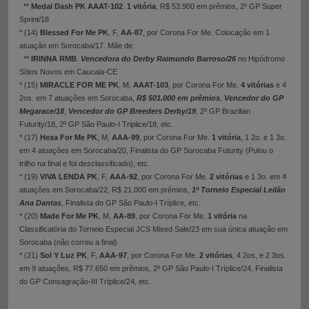
**
Medal Dash PK AAAT-102
.
1 vitória
, R$ 53.900 em prêmios, 2º GP Super
Sprint/18
* (14)
Blessed For Me PK
, F,
AA-87
, por Corona For Me. Colocação em 1
atuação em Sorocaba/17. Mãe de:
**
IRINNA RMB
.
Vencedora do Derby Raimundo Barroso/26
no Hipódromo
Sítios Novos em Caucaia-CE
* (15)
MIRACLE FOR ME PK
, M,
AAAT-103
, por Corona For Me.
4 vitórias
e 4
2os. em 7 atuações em Sorocaba,
R$ 501.000 em prêmios
,
Vencedor do GP
Megarace/18
,
Vencedor do GP Breeders Derby/19
, 2º GP Brazilian
Futurity/18, 2º GP São Paulo-I Triplice/18, etc.
* (17)
Hexa For Me PK
, M,
AAA-99
, por Corona For Me.
1 vitória
, 1 2o. e 1 3o.
em 4 atuações em Sorocaba/20, Finalista do GP Sorocaba Futurity (Pulou o
trilho na final e foi desclassificado), etc.
* (19)
VIVA LENDA PK
, F,
AAA-92
, por Corona For Me.
2 vitórias
e 1 3o. em 4
atuações em Sorocaba/22, R$ 21.000 em prêmios,
1º Torneio Especial Leilão
Ana Dantas
, Finalista do GP São Paulo-I Tríplice, etc.
* (20)
Made For Me PK
, M,
AA-89
, por Corona For Me.
1 vitória
na
Classificatória do Torneio Especial JCS Mixed Sale/23 em sua única atuação em
Sorocaba (não correu a final)
* (21)
Sol Y Luz PK
, F,
AAA-97
, por Corona For Me.
2 vitórias
, 4 2os, e 2 3os.
em 9 atuações, R$ 77.650 em prêmios, 2º GP São Paulo-I Tríplice/24, Finalista
do GP Consagração-III Tríplice/24, etc.